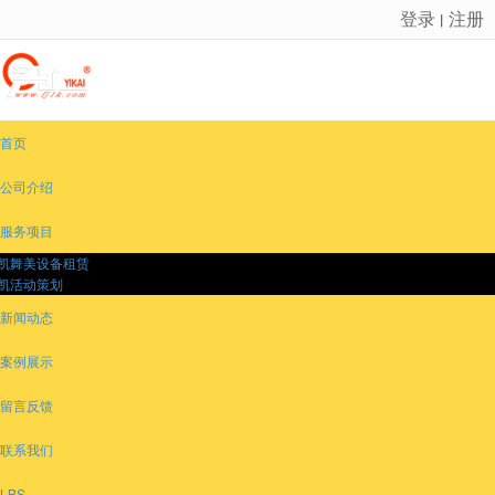
登录
注册
丨
很遗憾，因您的浏览器版本过低导致无法获得最佳浏览体验，推荐下载安装谷歌浏览器！
首页
公司介绍
服务项目
凯舞美设备租赁
凯活动策划
新闻动态
案例展示
留言反馈
联系我们
LBS