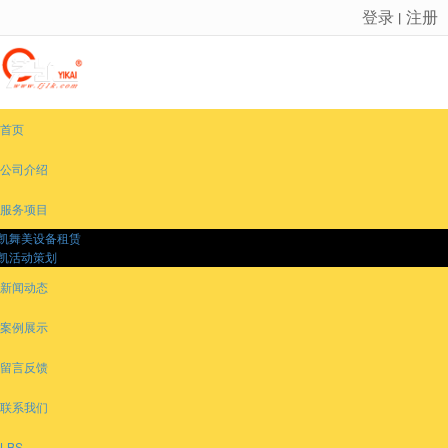
登录
注册
丨
很遗憾，因您的浏览器版本过低导致无法获得最佳浏览体验，推荐下载安装谷歌浏览器！
首页
公司介绍
服务项目
凯舞美设备租赁
凯活动策划
新闻动态
案例展示
留言反馈
联系我们
LBS